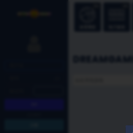
04
45
体育博彩
电子游戏
DREAMGAMI
登录
忘记密码?
注册