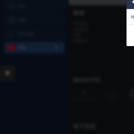
首页
链接
优惠
用户资料
游戏类别
常问问题
优惠
优惠规则
中文
游戏许可证
电子竞技