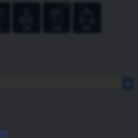
03
惠
比赛
游戏
推荐