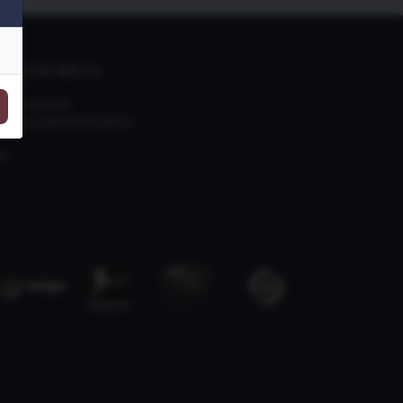
简单 DNS 解锁方法
raw
ank Account
t and Claim Promotion
er