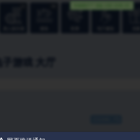
Vendy** 提款 USD 2,730.00
14
08
02
16
真人娱乐城
捕鱼
彩票
电子赌场
优
| 电子游戏 大厅
正在加载...