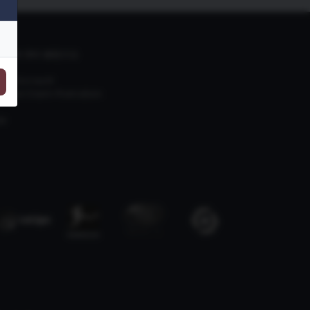
简单 DNS 解锁方法
raw
ank Account
t and Claim Promotion
er