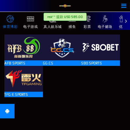
nsk** 提款 USD 585.00
体育博彩
电子游戏
真人娱乐城
捕鱼
彩票
电子赌场
优惠
AFB SPORTS
GG.CS
SBO SPORTS
TFG E SPORTS