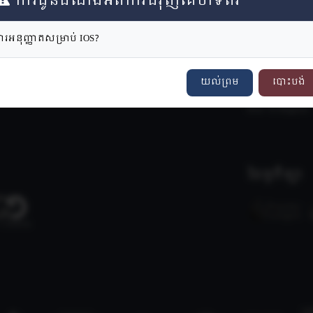
ការជូនដំណឹងអំពីការជំរុញគេហទំព័រ
មជ្ឈមណ្ឌល
ារអនុញ្ញាតសម្រាប់ IOS?
How to Withdraw
How to add Bank
យល់ព្រម
បោះបង់
How to Deposit a
How To Login
How To Register
ដៃគូកីឡា