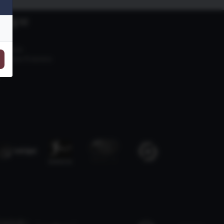
​ជំនួយ
 Account
nd Claim Promotion