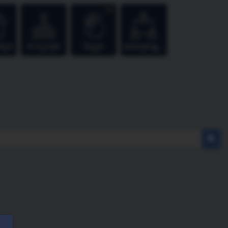
03
់ជូន
ការប្រកួត
ល្បែង
លេខកូតអ្នកណែនាំ