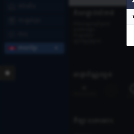
ទំព័រដើម
តំណភ្ជាប់សំខាន់
ក
ការផ្តល់ជូន
ព័ត៌មានអ្នកប្រើប្រាស់
ប្រភេទហ្គេម
FAQ
ការផ្តល់ជូន
ច្បាប់ផ្សព្វផ្សាយ
ភាសាខ្មែរ
អាជ្ញាប័ណ្ណហ្គេម
កីឡា ESPORTS