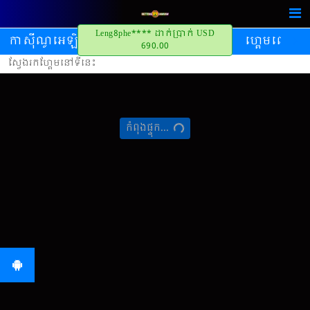
Leng8phe**** ដាក់ប្រាក់ USD
កាស៊ីណូអេឡិចត្រូនិក ទំព័រដើម
ហ្គេមថ្មី។
ហ្គេមពេញន
690.00
កំពុងផ្ទុក...